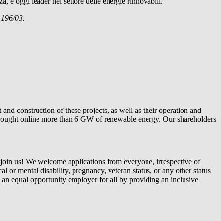
a, è oggi leader nel settore delle energie rinnovabili.
.196/03.
and construction of these projects, as well as their operation and
ly brought online more than 6 GW of renewable energy. Our shareholders
o join us! We welcome applications from everyone, irrespective of
cal or mental disability, pregnancy, veteran status, or any other status
g an equal opportunity employer for all by providing an inclusive