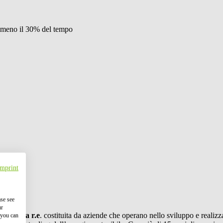
r almeno il 30% del tempo
Imprint
.000 €
ase see
ur
ca
BayWa r.e
. costituita da aziende che operano nello sviluppo e realizzaz
 you can