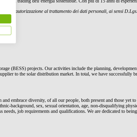
i e nel trading dell’energia sostenibile. Con più di 15 anni di esperienz
dando l’autorizzazione al trattamento dei dati personali, ai sensi D.Lgs
torage (BESS) projects. Our activities include the planning, development 
 supplier to the solar distribution market. In total, we have successful
n and embrace diversity, of all our people, both present and those yet t
r ethnic-background, sex, sexual orientation, age, non-disqualifying physi
ss needs, job requirements and qualifications. We are dedicated to bein