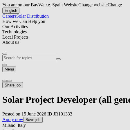
You are on our BayWa r.e. Spain Website
Change website
Change
English
Careers
Solar Distribution
How we Can Help you
Our Activities
Technologies
Local Projects
About us
Menu
Share job
Solar Project Developer (all gen
Posted on 15 June 2026
ID JR101333
Apply now
Save job
Milano, Italy