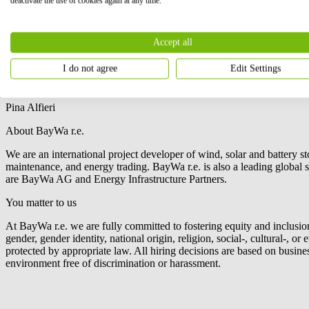
deactivate the use of cookies again at any time.
manutenzione per impianti, nella distribuzione di componenti fotovoltaic
Gli interessati ambosessi (L. 903/77) possono inoltrare il proprio CV 
Accept all
#Bayware
I do not agree
Edit Settings
Your Contact
Pina Alfieri
About BayWa r.e.
We are an international project developer of wind, solar and battery s
maintenance, and energy trading.
BayWa r.e.
is also a leading global
are BayWa AG and Energy Infrastructure Partners.
You matter to us
At
BayWa r.e.
we are fully committed to fostering equity and inclusio
gender, gender identity, national origin, religion, social-, cultural-, o
protected by appropriate law. All hiring decisions are based on busine
environment free of discrimination or harassment.