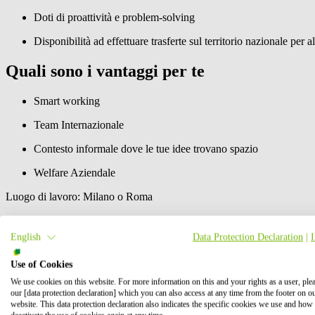
Doti di proattività e problem-solving
Disponibilità ad effettuare trasferte sul territorio nazionale pe
Quali sono i vantaggi per te
Smart working
Team Internazionale
Contesto informale dove le tue idee trovano spazio
Welfare Aziendale
Luogo di lavoro: Milano o Roma
Orario di Lavoro: Full-Time
English
Data Protection Declaration
|
Package Retributivo: CCNL Commercio, RAL massima indicativa 45
Use of Cookies
Informazioni su di noi
We use cookies on this website. For more information on this and your rights as a user, ple
our [data protection declaration] which you can also access at any time from the footer on o
BayWa r.e. Italia Srl
è la holding italiana della multinazionale tedes
website. This data protection declaration also indicates the specific cookies we use and how