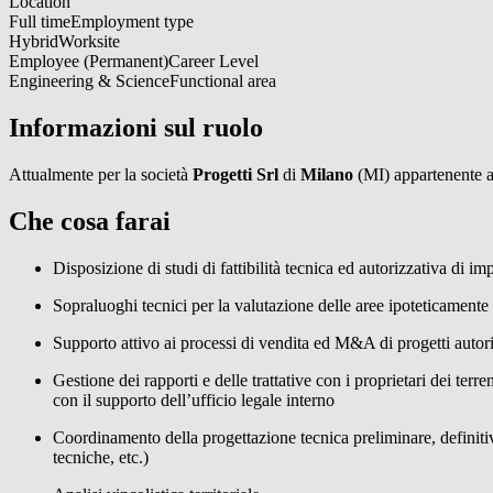
Location
Full time
Employment type
Hybrid
Worksite
Employee (Permanent)
Career Level
Engineering & Science
Functional area
Informazioni sul ruolo
Attualmente per la società
Progetti Srl
di
Milano
(MI) appartenente a
Che cosa farai
Disposizione di studi di fattibilità tecnica ed autorizzativa di impi
Sopraluoghi tecnici per la valutazione delle aree ipoteticamente 
Supporto attivo ai processi di vendita ed M&A di progetti autoriz
Gestione dei rapporti e delle trattative con i proprietari dei terre
con il supporto dell’ufficio legale interno
Coordinamento della progettazione tecnica preliminare, definitiva 
tecniche, etc.)