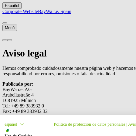
Español
Corporate Website
BayWa r.e. Spain
Menú
Aviso legal
Hemos comprobado cuidadosamente nuestra página web y hacemos todo
responsabilidad por errores, omisiones o falta de actualidad.
Publicado por:
BayWa r.e. AG
Arabellastraße 4
D-81925 Múnich
Tel: +49 89 383932 0
Fax: +49 89 383932 32
Email:
info(at)baywa-re.com
español
Política de protección de datos personales
|
Avis
Oficina registrada:
Múnich, Alemania
Uso de Cookies