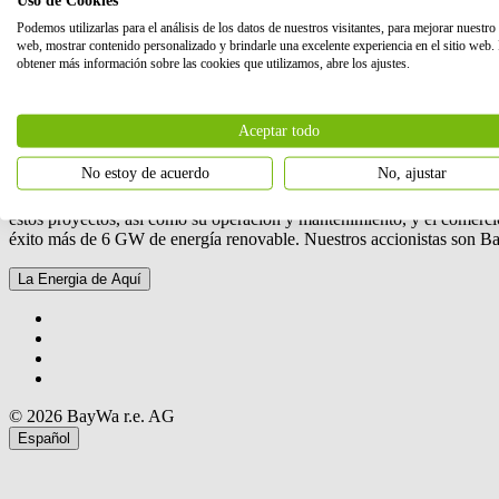
Tribunal de registro de Múnich, HRB (hoja del registro mercantil) 2
Podemos utilizarlas para el análisis de los datos de nuestros visitantes, para mejorar nuestro 
Comité de dirección:
web, mostrar contenido personalizado y brindarle una excelente experiencia en el sitio web.
obtener más información sobre las cookies que utilizamos, abre los ajustes.
Hans-Joachim Ziems, Elmar Geissinger, Dr. Daniel Gäfke, Felix Col
Presidente del Consejo de Supervisión:
Michael Baur
Aceptar todo
No estoy de acuerdo
No, ajustar
Somos una empresa internacional dedicada al desarrollo de proyectos e
estos proyectos, así como su operación y mantenimiento, y el comerci
éxito más de 6 GW de energía renovable. Nuestros accionistas son B
La Energia de Aquí
© 2026 BayWa r.e. AG
Español