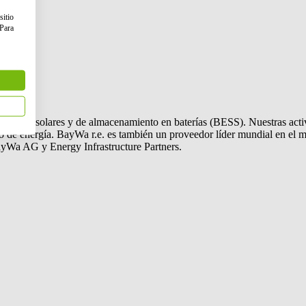
64823
sitio
 Para
sman
ólicos, solares y de almacenamiento en baterías (BESS). Nuestras activi
o de energía.
BayWa r.e.
es también un proveedor líder mundial en el m
ayWa AG y Energy Infrastructure Partners.