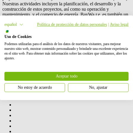
Nuestras actividades incluyen la planificación, el desarrollo y la
construcción de estos proyectos, así como su operación y
mantenimiento, y el comercio de energía.
BayWa r.e.
es también un
proveedor líder mundial en el mercado de distribución solar. En
español
Política de protección de datos personales
|
Aviso legal
total, hemos puesto en marcha con éxito más de 6 GW de energía
renovable. Nuestros accionistas son BayWa AG y Energy
Infrastructure Partners.
Uso de Cookies
Podemos utilizarlas para el análisis de los datos de nuestros visitantes, para mejorar
Contáctanos
nuestro sitio web, mostrar contenido personalizado y brindarle una excelente experiencia
Cómo podemos ayudarte
en el sitio web. Para obtener más información sobre las cookies que utilizamos, abre los
ajustes.
Aceptar todo
No estoy de acuerdo
No, ajustar
Nuestras actividades