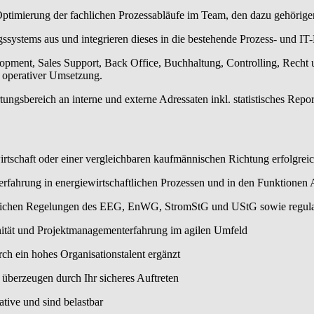
e Optimierung der fachlichen Prozessabläufe im Team, den dazu gehörig
systems aus und integrieren dieses in die bestehende Prozess- und IT
ment, Sales Support, Back Office, Buchhaltung, Controlling, Recht u
 operativer Umsetzung.
ngsbereich an interne und externe Adressaten inkl. statistisches Repo
irtschaft oder einer vergleichbaren kaufmännischen Richtung erfolgrei
erfahrung in energiewirtschaftlichen Prozessen und in den Funktione
etzlichen Regelungen des EEG, EnWG, StromStG und UStG sowie regula
inität und Projektmanagementerfahrung im agilen Umfeld
ch ein hohes Organisationstalent ergänzt
 überzeugen durch Ihr sicheres Auftreten
tive und sind belastbar