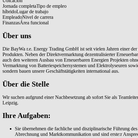
Ubicación
Jornada completa
Tipo de empleo
híbrido
Lugar de trabajo
Empleado
Nivel de carrera
Finanzas
Área funcional
Über uns
Die BayWa r.e. Energy Trading GmbH ist seit vielen Jahren einer de
Produkten. Neben der Direktvermarktung dezentralisierter Erneuer
auch den weiteren Ausbau von Erneuerbaren Energien Projekten ohne
Vermarktung von Batteriespeichersystemen und Elektrolyseuren sowie
sondern bauen unsere Geschäftstätigkeiten international aus.
Über die Stelle
Wir suchen aufgrund einer Nachbesetzung ab sofort Sie als Teamleit
Leipzig.
Ihre Aufgaben:
Sie übernehmen die fachliche und disziplinarische Führung d
Abrechnung und Marktkommunikation und sind erste:r Ansprech