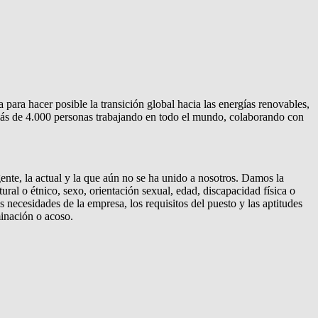
ara hacer posible la transición global hacia las energías renovables,
ás de 4.000 personas trabajando en todo el mundo, colaborando con
nte, la actual y la que aún no se ha unido a nosotros. Damos la
tural o étnico, sexo, orientación sexual, edad, discapacidad física o
s necesidades de la empresa, los requisitos del puesto y las aptitudes
inación o acoso.