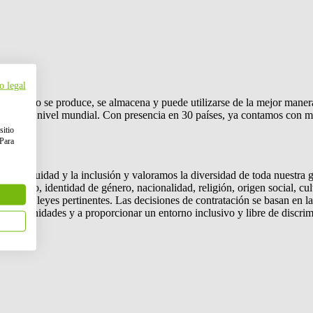
o legal
a: cómo se produce, se almacena y puede utilizarse de la mejor manera p
mbio a nivel mundial. Con presencia en 30 países, ya contamos con m
co.
sitio
 Para
a equidad y la inclusión y valoramos la diversidad de toda nuestra ge
u género, identidad de género, nacionalidad, religión, origen social, cul
por las leyes pertinentes. Las decisiones de contratación se basan en la
portunidades y a proporcionar un entorno inclusivo y libre de discrim