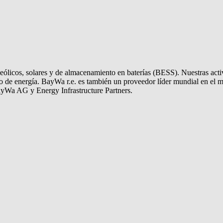
ólicos, solares y de almacenamiento en baterías (BESS). Nuestras activi
o de energía.
BayWa r.e.
es también un proveedor líder mundial en el m
ayWa AG y Energy Infrastructure Partners.