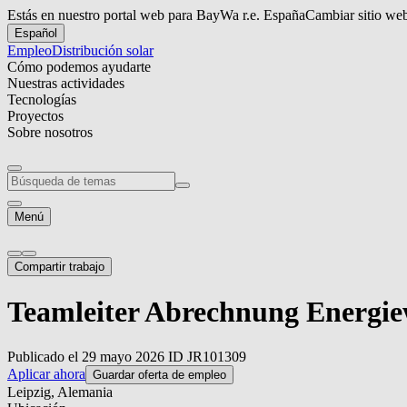
Estás en nuestro portal web para BayWa r.e. España
Cambiar sitio we
Español
Empleo
Distribución solar
Cómo podemos ayudarte
Nuestras actividades
Tecnologías
Proyectos
Sobre nosotros
Menú
Compartir trabajo
Teamleiter Abrechnung Energiewi
Publicado el 29 mayo 2026
ID JR101309
Aplicar ahora
Guardar oferta de empleo
Leipzig, Alemania