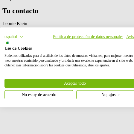
Tu contacto
Leonie Klein
Acerca de BayWa r.e.
español
Política de protección de datos personales
|
Avis
BayWa r.e.
es el hogar de los agentes de cambio. Repensamos la energí
Uso de Cookies
esencial para el futuro de nuestro planeta. En
BayWa r.e.
generamos ca
empresas locales para dar forma proactiva al futuro del sector energéti
Podemos utilizarlas para el análisis de los datos de nuestros visitantes, para mejorar nuestro 
web, mostrar contenido personalizado y brindarle una excelente experiencia en el sitio web.
Nos importas
obtener más información sobre las cookies que utilizamos, abre los ajustes.
En
BayWa r.e.
estamos plenamente comprometidos con la promoción de l
bienvenida a las solicitudes de todas las personas, cualquiera que sea s
Aceptar todo
mental no inhabilitante, embarazo o cualquier otra condición protegida 
requeridas. Como empresa, nos comprometemos a ofrecer igualdad de o
No estoy de acuerdo
No, ajustar
#BWreEMEA