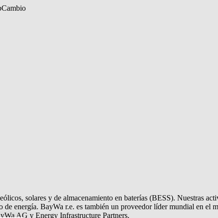
b
Cambio
ólicos, solares y de almacenamiento en baterías (BESS). Nuestras activi
o de energía.
BayWa r.e.
es también un proveedor líder mundial en el m
ayWa AG y Energy Infrastructure Partners.