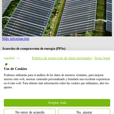
Más información
Acuerdos de compraventa de energía (PPAs)
En
BayWa r.e.
, te garantizamos ingresos seguros y a largo plazo
español
Política de protección de datos personales
|
Aviso legal
mediante acuerdos de compraventa de energía (PPAs), ideales para
propietarios de activos, promotores e inversores.
Uso de Cookies
Podemos utilizarlas para el análisis de los datos de nuestros visitantes, para mejorar
nuestro sitio web, mostrar contenido personalizado y brindarle una excelente experiencia
en el sitio web. Para obtener más información sobre las cookies que utilizamos, abre los
ajustes.
Aceptar todo
No estoy de acuerdo
No, ajustar