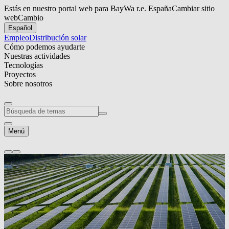
Estás en nuestro portal web para BayWa r.e. España
Cambiar sitio
web
Cambio
Español
Empleo
Distribución solar
Cómo podemos ayudarte
Nuestras actividades
Tecnologías
Proyectos
Sobre nosotros
Menú