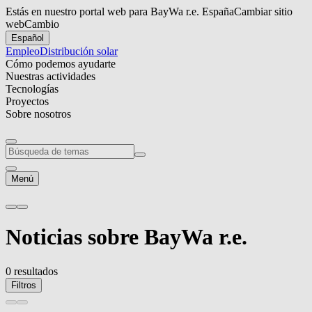
Estás en nuestro portal web para BayWa r.e. España
Cambiar sitio
web
Cambio
Español
Empleo
Distribución solar
Cómo podemos ayudarte
Nuestras actividades
Tecnologías
Proyectos
Sobre nosotros
Menú
Noticias
sobre
BayWa r.e.
0 resultados
Filtros