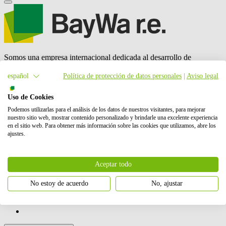
Somos una empresa internacional dedicada al desarrollo de
proyectos eólicos, solares y de almacenamiento en baterías (BESS).
Nuestras actividades incluyen la planificación, el desarrollo y la
español
Política de protección de datos personales
|
Aviso legal
construcción de estos proyectos, así como su operación y
mantenimiento, y el comercio de energía.
BayWa r.e.
es también un
Uso de Cookies
proveedor líder mundial en el mercado de distribución solar. En
Podemos utilizarlas para el análisis de los datos de nuestros visitantes, para mejorar
total, hemos puesto en marcha con éxito más de 6 GW de energía
nuestro sitio web, mostrar contenido personalizado y brindarle una excelente experiencia
renovable. Nuestros accionistas son BayWa AG y Energy
en el sitio web. Para obtener más información sobre las cookies que utilizamos, abre los
Infrastructure Partners.
ajustes.
Contáctanos
Cómo podemos ayudarte
Aceptar todo
No estoy de acuerdo
No, ajustar