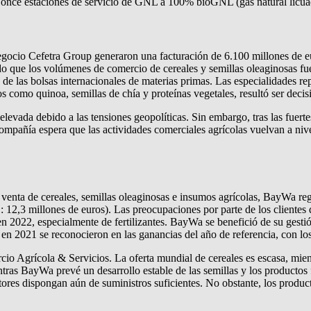
 once estaciones de servicio de GNL a 100% bioGNL (gas natural licuad
egocio Cefetra Group generaron una facturación de 6.100 millones de eu
 que los volúmenes de comercio de cereales y semillas oleaginosas fuer
s de las bolsas internacionales de materias primas. Las especialidades 
 como quinoa, semillas de chía y proteínas vegetales, resultó ser decisi
levada debido a las tensiones geopolíticas. Sin embargo, tras las fuerte
compañía espera que las actividades comerciales agrícolas vuelvan a n
enta de cereales, semillas oleaginosas e insumos agrícolas, BayWa regi
12,3 millones de euros). Las preocupaciones por parte de los clientes 
en 2022, especialmente de fertilizantes. BayWa se benefició de su gesti
o en 2021 se reconocieron en las ganancias del año de referencia, con lo
ercio Agrícola & Servicios. La oferta mundial de cereales es escasa, mi
as BayWa prevé un desarrollo estable de las semillas y los productos fi
res dispongan aún de suministros suficientes. No obstante, los product