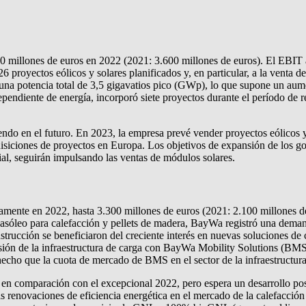
00 millones de euros en 2022 (2021: 3.600 millones de euros). El EBI
6 proyectos eólicos y solares planificados y, en particular, a la venta 
una potencia total de 3,5 gigavatios pico (GWp), lo que supone un au
ndiente de energía, incorporó siete proyectos durante el período de re
do en el futuro. En 2023, la empresa prevé vender proyectos eólicos y 
siciones de proyectos en Europa. Los objetivos de expansión de los gob
cial, seguirán impulsando las ventas de módulos solares.
amente en 2022, hasta 3.300 millones de euros (2021: 2.100 millones d
asóleo para calefacción y pellets de madera, BayWa registró una demand
strucción se beneficiaron del creciente interés en nuevas soluciones de
sión de la infraestructura de carga con BayWa Mobility Solutions (BM
echo que la cuota de mercado de BMS en el sector de la infraestructura 
en comparación con el excepcional 2022, pero espera un desarrollo pos
 las renovaciones de eficiencia energética en el mercado de la calefacci