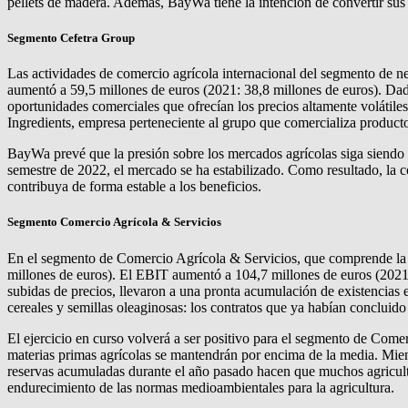
pellets de madera. Además, BayWa tiene la intención de convertir sus
Segmento Cefetra Group
Las actividades de comercio agrícola internacional del segmento de n
aumentó a 59,5 millones de euros (2021: 38,8 millones de euros). Dado
oportunidades comerciales que ofrecían los precios altamente volátile
Ingredients, empresa perteneciente al grupo que comercializa productos
BayWa prevé que la presión sobre los mercados agrícolas siga siendo e
semestre de 2022, el mercado se ha estabilizado. Como resultado, la 
contribuya de forma estable a los beneficios.
Segmento Comercio Agrícola & Servicios
En el segmento de Comercio Agrícola & Servicios, que comprende la v
millones de euros). El EBIT aumentó a 104,7 millones de euros (2021: 
subidas de precios, llevaron a una pronta acumulación de existencias 
cereales y semillas oleaginosas: los contratos que ya habían concluid
El ejercicio en curso volverá a ser positivo para el segmento de Com
materias primas agrícolas se mantendrán por encima de la media. Mientr
reservas acumuladas durante el año pasado hacen que muchos agriculto
endurecimiento de las normas medioambientales para la agricultura.