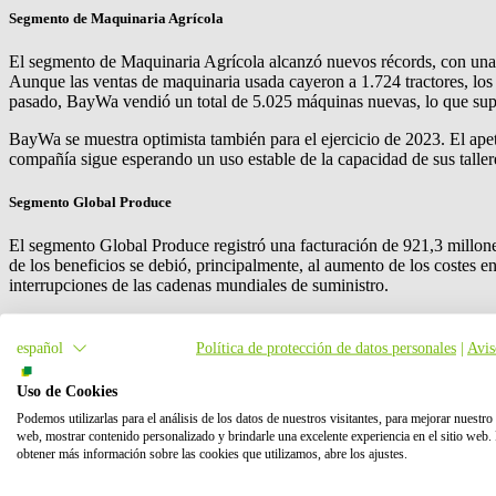
Segmento de Maquinaria Agrícola
El segmento de Maquinaria Agrícola alcanzó nuevos récords, con una 
Aunque las ventas de maquinaria usada cayeron a 1.724 tractores, los 
pasado, BayWa vendió un total de 5.025 máquinas nuevas, lo que sup
BayWa se muestra optimista también para el ejercicio de 2023. El apet
compañía sigue esperando un uso estable de la capacidad de sus tallere
Segmento Global Produce
El segmento Global Produce registró una facturación de 921,3 millone
de los beneficios se debió, principalmente, al aumento de los costes e
interrupciones de las cadenas mundiales de suministro.
BayWa mantiene un prudente optimismo en sus perspectivas para el res
neozelandesas. Sin embargo, es posible que la menor oferta se compens
español
Política de protección de datos personales
|
Avis
alemán y en la filial neerlandesa TFC Holland B.V. Esto repercutirá pos
Uso de Cookies
Segmento Materiales de Construcción
Podemos utilizarlas para el análisis de los datos de nuestros visitantes, para mejorar nuestro 
web, mostrar contenido personalizado y brindarle una excelente experiencia en el sitio web.
En 2022, el Segmento de Materiales de Construcción mantuvo su buen 
obtener más información sobre las cookies que utilizamos, abre los ajustes.
un EBIT de 70,4 millones de euros (2021: 73,2 millones de euros). Los
almacenes, así como las amplias y estables relaciones con los proveed