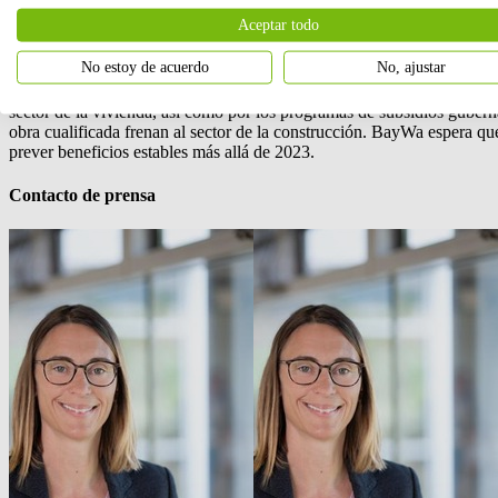
productos y una densa red de ubicaciones fueron factores adicionales
Aceptar todo
de escasa disponibilidad de productos en el mercado. BayWa Bau Proje
adquisición de 15 nuevos proyectos.
No estoy de acuerdo
No, ajustar
El inicio de la nueva temporada de construcción vendrá determinado po
sector de la vivienda, así como por los programas de subsidios gubernam
obra cualificada frenan al sector de la construcción. BayWa espera 
prever beneficios estables más allá de 2023.
Contacto de prensa