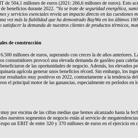
T de 504,1 millones de euros (2021: 266,6 millones de euros). Esto ac
 de beneficios durante 2022.
"Ya se trate de seguridad energética, sum
nes y servicios esenciales revela un impacto directo en las cuestiones
una vez más la fiabilidad que ha demostrado BayWa en los últimos 100 
o satisfacer la demanda de nuestros clientes de productos térmicos, ma
les de construcción
6.500 millones de euros, superando con creces la de años anteriores. L
 los consumidores provocó una elevada demanda de gasóleo para calefac
eneficiaron de las oportunidades de negocio. Además, los elevados prec
aquinaria agrícola generar unos beneficios récord. Sin embargo, los ingre
strar resultados muy positivos en 2022, contrariamente a la tendencia d
eron el principal motor de las ganancias, especialmente en períodos en
 muy por encima de las cifras medias que hemos alcanzado hasta la f
dos nuestros segmentos de negocio están al servicio de megatendencias 
 Grupo un EBIT de entre 320 y 370 millones de euros en el ejercicio en