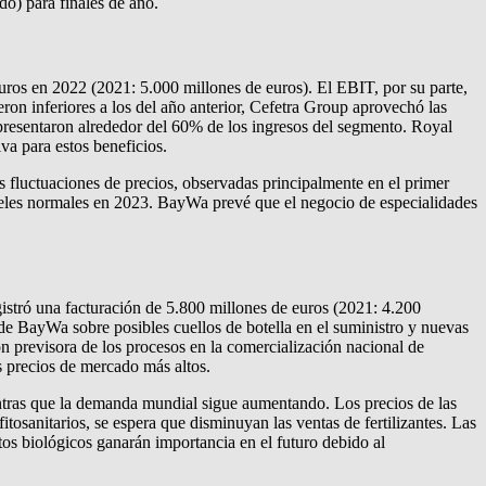
o) para finales de año.
ros en 2022 (2021: 5.000 millones de euros). El EBIT, por su parte,
on inferiores a los del año anterior, Cefetra Group aprovechó las
representaron alrededor del 60% de los ingresos del segmento. Royal
va para estos beneficios.
s fluctuaciones de precios, observadas principalmente en el primer
iveles normales en 2023. BayWa prevé que el negocio de especialidades
stró una facturación de 5.800 millones de euros (2021: 4.200
de BayWa sobre posibles cuellos de botella en el suministro y nuevas
ón previsora de los procesos en la comercialización nacional de
s precios de mercado más altos.
entras que la demanda mundial sigue aumentando. Los precios de las
tosanitarios, se espera que disminuyan las ventas de fertilizantes. Las
os biológicos ganarán importancia en el futuro debido al