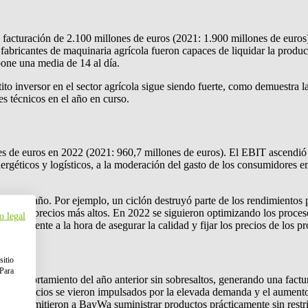
facturación de 2.100 millones de euros (2021: 1.900 millones de euros)
fabricantes de maquinaria agrícola fueron capaces de liquidar la produ
one una media de 14 al día.
ito inversor en el sector agrícola sigue siendo fuerte, como demuestra 
s técnicos en el año en curso.
s de euros en 2022 (2021: 960,7 millones de euros). El EBIT ascendió 
nergéticos y logísticos, a la moderación del gasto de los consumidores en
to del año. Por ejemplo, un ciclón destruyó parte de los rendimientos 
e con precios más altos. En 2022 se siguieron optimizando los procesos 
o legal
itivamente a la hora de asegurar la calidad y fijar los precios de los pr
sitio
 Para
comportamiento del año anterior sin sobresaltos, generando una factur
 beneficios se vieron impulsados por la elevada demanda y el aumento d
ores permitieron a BayWa suministrar productos prácticamente sin restr