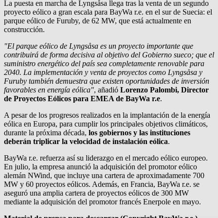
La puesta en marcha de Lyngsåsa llega tras la venta de un segundo
proyecto eólico a gran escala para
BayWa r.e.
en el sur de Suecia: el
parque eólico de Furuby, de 62 MW, que está actualmente en
construcción.
"El parque eólico de Lyngsåsa es un proyecto importante que
contribuirá de forma decisiva al objetivo del Gobierno sueco; que el
suministro energético del país sea completamente renovable para
2040. La implementación y venta de proyectos como Lyngsåsa y
Furuby también demuestra que existen oportunidades de inversión
favorables en energía eólica"
, añadió
Lorenzo Palombi, Director
de Proyectos Eólicos para EMEA de BayWa r.e
.
A pesar de los progresos realizados en la implantación de la energía
eólica en Europa, para cumplir los principales objetivos climáticos,
durante la próxima década,
los gobiernos y las instituciones
deberán triplicar la velocidad de instalación eólica
.
BayWa r.e.
refuerza así su liderazgo en el mercado eólico europeo.
En julio, la empresa anunció la adquisición del promotor eólico
alemán NWind, que incluye una cartera de aproximadamente 700
MW y 60 proyectos eólicos. Además, en Francia,
BayWa r.e.
se
aseguró una amplia cartera de proyectos eólicos de 300 MW
mediante la adquisición del promotor francés Enerpole en mayo.