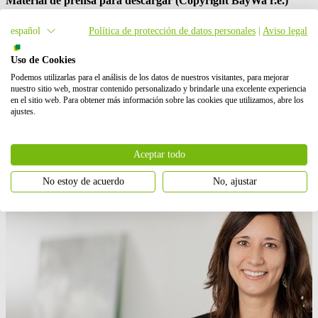
Material de prensa para descargar (Copyright
BayWa r.e.
)
A continuación, se pueden ver dos vídeos de la construcción del
español
Política de protección de datos personales
|
Aviso legal
proyecto:
Uso de Cookies
Parte 1
Podemos utilizarlas para el análisis de los datos de nuestros visitantes, para mejorar
Parte 2
nuestro sitio web, mostrar contenido personalizado y brindarle una excelente experiencia
en el sitio web. Para obtener más información sobre las cookies que utilizamos, abre los
ajustes.
Contacto de prensa
Aceptar todo
No estoy de acuerdo
No, ajustar