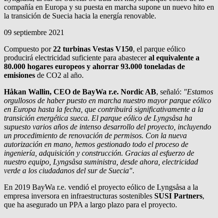
compañía en Europa y su puesta en marcha supone un nuevo hito en
la transición de Suecia hacia la energía renovable.
09 septiembre 2021
Compuesto por
22 turbinas Vestas V150
, el parque eólico
producirá electricidad suficiente para abastecer
al equivalente a
80.000 hogares europeos y ahorrar 93.000 toneladas de
emisiones
de CO2 al año.
Håkan Wallin, CEO de
BayWa r.e.
Nordic AB
, señaló:
"Estamos
orgullosos de haber puesto en marcha nuestro mayor parque eólico
en Europa hasta la fecha, que contribuirá significativamente a la
transición energética sueca. El parque eólico de Lyngsåsa ha
supuesto varios años de intenso desarrollo del proyecto, incluyendo
un procedimiento de renovación de permisos. Con la nueva
autorización en mano, hemos gestionado todo el proceso de
ingeniería, adquisición y construcción. Gracias al esfuerzo de
nuestro equipo, Lyngsåsa suministra, desde ahora, electricidad
verde a los ciudadanos del sur de Suecia"
.
En 2019
BayWa r.e.
vendió el proyecto eólico de Lyngsåsa a la
empresa inversora en infraestructuras sostenibles
SUSI Partners
,
que ha asegurado un PPA a largo plazo para el proyecto.