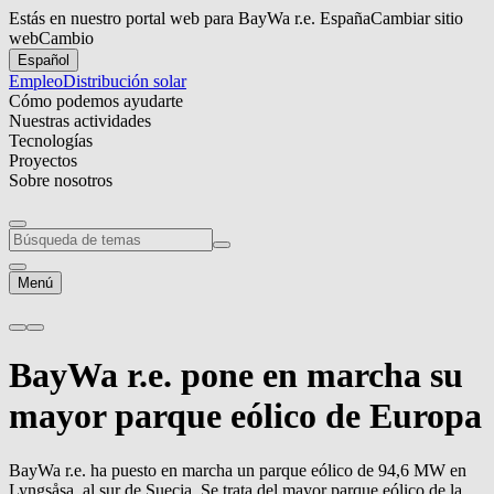
Estás en nuestro portal web para BayWa r.e. España
Cambiar sitio
web
Cambio
Español
Empleo
Distribución solar
Cómo podemos ayudarte
Nuestras actividades
Tecnologías
Proyectos
Sobre nosotros
Menú
BayWa r.e.
pone en marcha su
mayor parque eólico de Europa
BayWa r.e.
ha puesto en marcha un parque eólico de 94,6 MW en
Lyngsåsa, al sur de Suecia. Se trata del mayor parque eólico de la