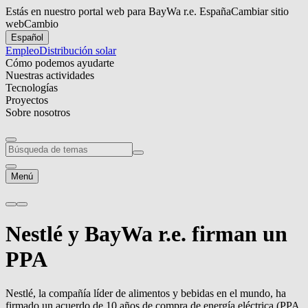
Estás en nuestro portal web para BayWa r.e. España
Cambiar sitio
web
Cambio
Español
Empleo
Distribución solar
Cómo podemos ayudarte
Nuestras actividades
Tecnologías
Proyectos
Sobre nosotros
Menú
Nestlé y
BayWa r.e.
firman un
PPA
Nestlé, la compañía líder de alimentos y bebidas en el mundo, ha
firmado un acuerdo de 10 años de compra de energía eléctrica (PPA,