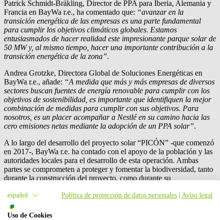
Patrick Schmidt-Bräkling, Director de PPA para Iberia, Alemania y
Francia en
BayWa r.e.
, ha comentado que:
“avanzar en la
transición energética de las empresas es una parte fundamental
para cumplir los objetivos climáticos globales. Estamos
entusiasmados de hacer realidad este impresionante parque solar de
50 MW y, al mismo tiempo, hacer una importante contribución a la
transición energética de la zona”
.
Andrea Grotzke, Directora Global de Soluciones Energéticas en
BayWa r.e.
, añade:
“A medida que más y más empresas de diversos
sectores buscan fuentes de energía renovable para cumplir con los
objetivos de sostenibilidad, es importante que identifiquen la mejor
combinación de medidas para cumplir con sus objetivos. Para
nosotros, es un placer acompañar a Nestlé en su camino hacia las
cero emisiones netas mediante la adopción de un PPA solar”
.
A lo largo del desarrollo del proyecto solar “PICÓN” -que comenzó
en 2017-,
BayWa r.e.
ha contado con el apoyo de la población y las
autoridades locales para el desarrollo de esta operación. Ambas
partes se comprometen a proteger y fomentar la biodiversidad, tanto
durante la construcción del proyecto, como durante su
funcionamiento.
español
Política de protección de datos personales
|
Aviso legal
Contacto de prensa
Uso de Cookies